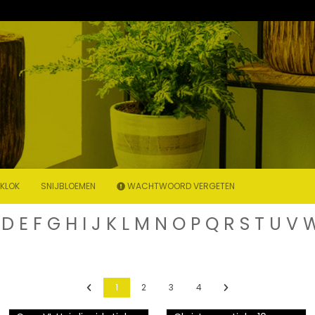
KLOK
SNIJBLOEMEN
WACHTWOORD VERGETEN
D
E
F
G
H
I
J
K
L
M
N
O
P
Q
R
S
T
U
V
Previous
Next
1
2
3
4