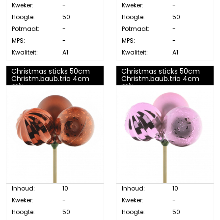
Kweker:
-
Kweker:
-
Hoogte:
50
Hoogte:
50
Potmaat:
-
Potmaat:
-
MPS:
-
MPS:
-
Kwaliteit:
A1
Kwaliteit:
A1
Christmas sticks 50cm
Christmas sticks 50cm
Christm.baub.trio 4cm
Christm.baub.trio 4cm
mix
mix
Inhoud:
10
Inhoud:
10
Kweker:
-
Kweker:
-
Hoogte:
50
Hoogte:
50