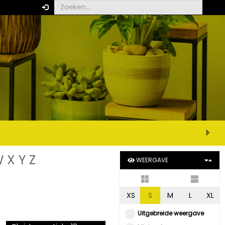
W
X
Y
Z
WEERGAVE
XS
S
M
L
XL
Uitgebreide weergave