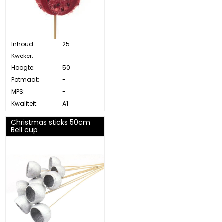
Inhoud:
25
Kweker:
-
Hoogte:
50
Potmaat:
-
MPS:
-
Kwaliteit:
A1
Christmas sticks 50cm
Bell cup