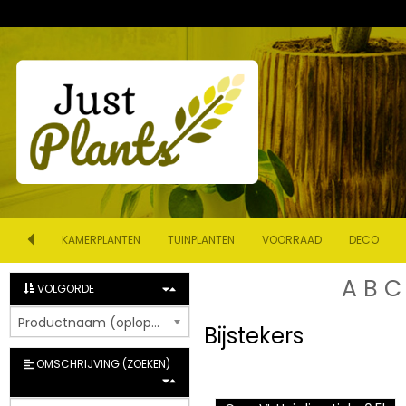
KAMERPLANTEN
TUINPLANTEN
VOORRAAD
DECO
A
B
C
VOLGORDE
Productnaam (oplopend)
Bijstekers
OMSCHRIJVING (ZOEKEN)