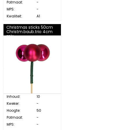
Potmaat:
-
MPS:
-
Kwaliteit:
A1
Christmas sticks 50cm
Christm.baub.trio 4cm
mix
Inhoud:
10
Kweker:
-
Hoogte:
50
Potmaat:
-
MPS:
-