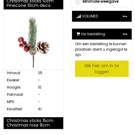
Christmas sticks 10cm
Minimale weergave
Pinecone 10cm deco
VOLUMES
Uw bestelling
Om een bestelling te kunnen
plaatsen dient u ingelogd te
zijn.
Klik hier om in te
loggen
Inhoud:
25
Kweker:
-
Hoogte:
10
Potmaat:
-
MPS:
-
Kwaliteit:
A1
Christmas sticks 15cm
Christmas rose 8cm