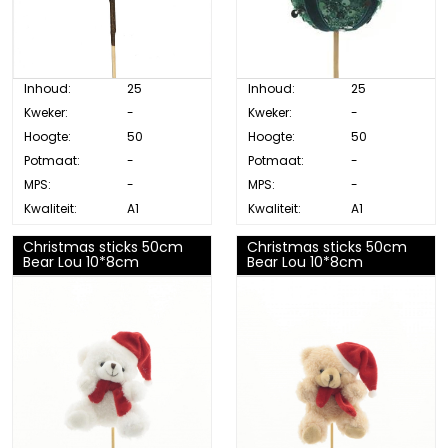
Inhoud:
25
Inhoud:
25
Kweker:
-
Kweker:
-
Hoogte:
50
Hoogte:
50
Potmaat:
-
Potmaat:
-
MPS:
-
MPS:
-
Kwaliteit:
A1
Kwaliteit:
A1
Christmas sticks 50cm
Christmas sticks 50cm
Bear Lou 10*8cm
Bear Lou 10*8cm