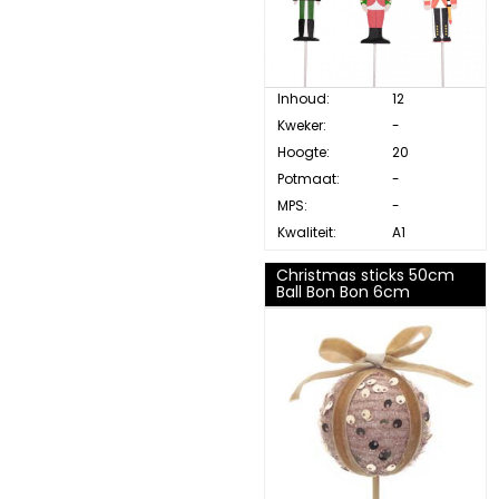
Inhoud:
12
Kweker:
-
Hoogte:
20
Potmaat:
-
MPS:
-
Kwaliteit:
A1
Christmas sticks 50cm
Ball Bon Bon 6cm