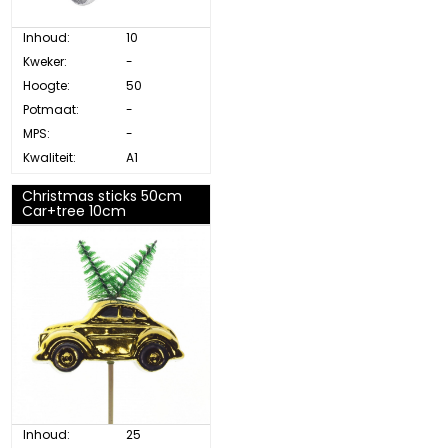
Inhoud:
10
Kweker:
-
Hoogte:
50
Potmaat:
-
MPS:
-
Kwaliteit:
A1
Christmas sticks 50cm
Car+tree 10cm
Inhoud:
25