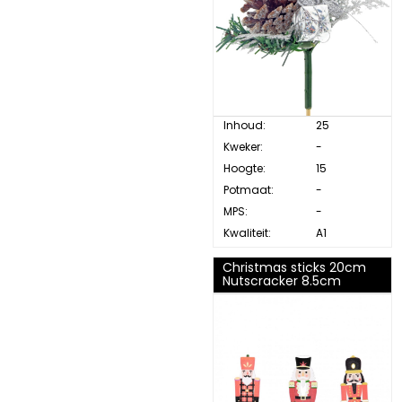
Inhoud:
25
Kweker:
-
Hoogte:
15
Potmaat:
-
MPS:
-
Kwaliteit:
A1
Christmas sticks 20cm
Nutscracker 8.5cm