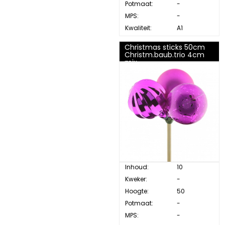
Potmaat:
-
MPS:
-
Kwaliteit:
A1
Christmas sticks 50cm
Christm.baub.trio 4cm
mix
Inhoud:
10
Kweker:
-
Hoogte:
50
Potmaat:
-
MPS:
-