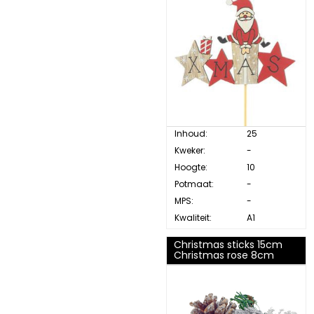
Inhoud:
25
Kweker:
-
Hoogte:
10
Potmaat:
-
MPS:
-
Kwaliteit:
A1
Christmas sticks 15cm
Christmas rose 8cm