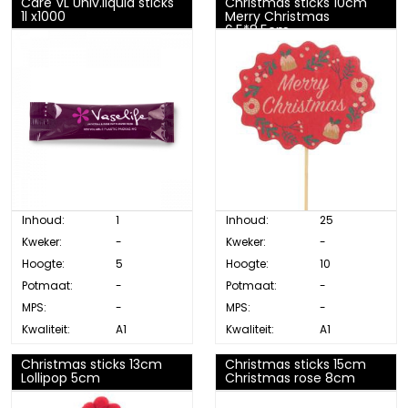
Care VL Univ.liquid sticks
Christmas sticks 10cm
1l x1000
Merry Christmas
6.5*8.5cm
Inhoud:
1
Inhoud:
25
Kweker:
-
Kweker:
-
Hoogte:
5
Hoogte:
10
Potmaat:
-
Potmaat:
-
MPS:
-
MPS:
-
Kwaliteit:
A1
Kwaliteit:
A1
Christmas sticks 13cm
Christmas sticks 15cm
Lollipop 5cm
Christmas rose 8cm