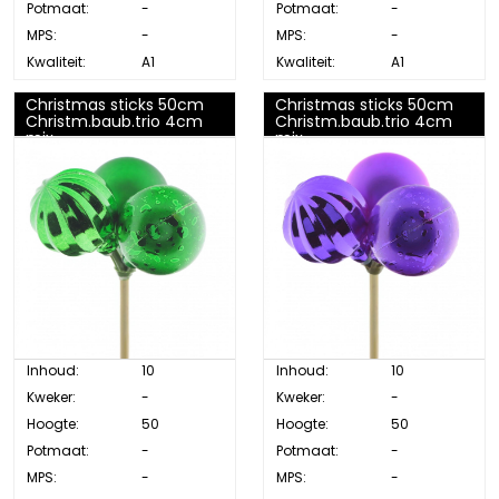
Potmaat:
-
Potmaat:
-
MPS:
-
MPS:
-
Kwaliteit:
A1
Kwaliteit:
A1
Christmas sticks 50cm
Christmas sticks 50cm
Christm.baub.trio 4cm
Christm.baub.trio 4cm
mix
mix
Inhoud:
10
Inhoud:
10
Kweker:
-
Kweker:
-
Hoogte:
50
Hoogte:
50
Potmaat:
-
Potmaat:
-
MPS:
-
MPS:
-