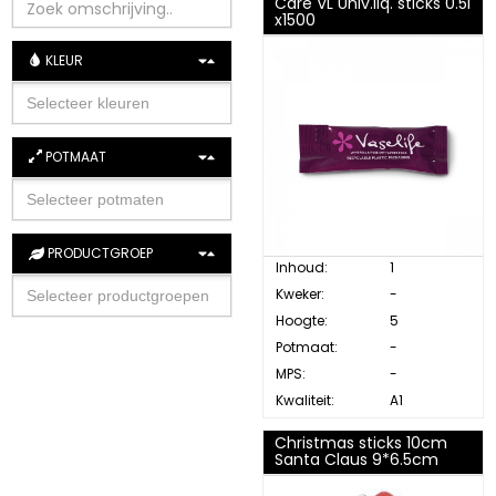
Care VL Univ.liq. sticks 0.5l
x1500
KLEUR
POTMAAT
PRODUCTGROEP
Inhoud:
1
Kweker:
-
Hoogte:
5
Potmaat:
-
MPS:
-
Kwaliteit:
A1
Christmas sticks 10cm
Santa Claus 9*6.5cm