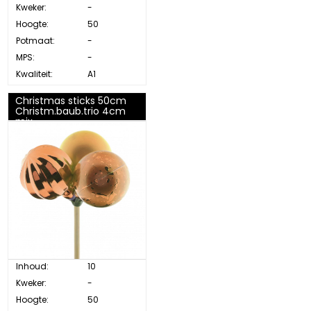
Kweker:
-
Hoogte:
50
Potmaat:
-
MPS:
-
Kwaliteit:
A1
Christmas sticks 50cm
Christm.baub.trio 4cm
mix
Inhoud:
10
Kweker:
-
Hoogte:
50