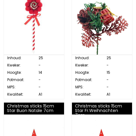
Inhoud:
25
Inhoud:
25
Kweker:
-
Kweker:
-
Hoogte:
14
Hoogte:
15
Potmaat:
-
Potmaat:
-
MPS:
-
MPS:
-
Kwaliteit:
A1
Kwaliteit:
A1
Christmas sticks 15cm
Christmas sticks 15cm
Star Buon Natale 7cm
Star Fr.Weihnachten
7cm