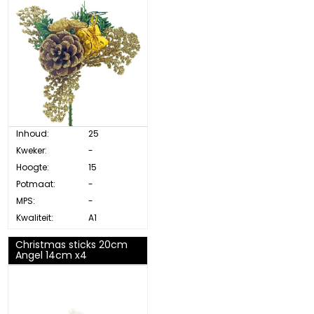
Inhoud:
25
Kweker:
-
Hoogte:
15
Potmaat:
-
MPS:
-
Kwaliteit:
A1
Christmas sticks 20cm
Angel 14cm x4