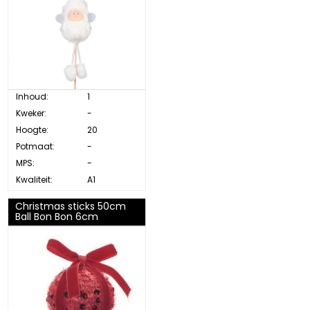
Inhoud:
1
Kweker:
-
Hoogte:
20
Potmaat:
-
MPS:
-
Kwaliteit:
A1
Christmas sticks 50cm
Ball Bon Bon 6cm