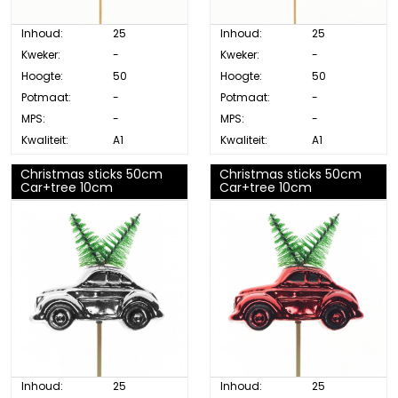
Inhoud:
25
Inhoud:
25
Kweker:
-
Kweker:
-
Hoogte:
50
Hoogte:
50
Potmaat:
-
Potmaat:
-
MPS:
-
MPS:
-
Kwaliteit:
A1
Kwaliteit:
A1
Christmas sticks 50cm
Christmas sticks 50cm
Car+tree 10cm
Car+tree 10cm
Inhoud:
25
Inhoud:
25