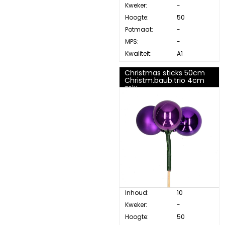
Kweker:
-
Hoogte:
50
Potmaat:
-
MPS:
-
Kwaliteit:
A1
Christmas sticks 50cm
Christm.baub.trio 4cm
mix
Inhoud:
10
Kweker:
-
Hoogte:
50