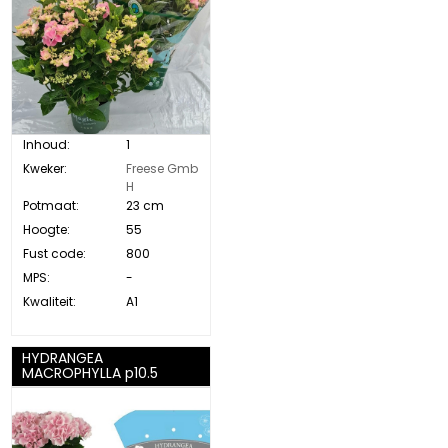
Inhoud:
1
Kweker:
Freese Gmb
H
Potmaat:
23 cm
Hoogte:
55
Fust code:
800
MPS:
-
Kwaliteit:
A1
HYDRANGEA
MACROPHYLLA p10.5