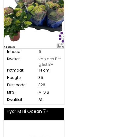
Inhoud:
6
Kweker:
van den Ber
g Est BV
Potmaat:
14 cm
Hoogte:
35
Fust code:
326
MPS:
MPS B
Kwaliteit:
A1
Hydr M Hi Ocean 7+