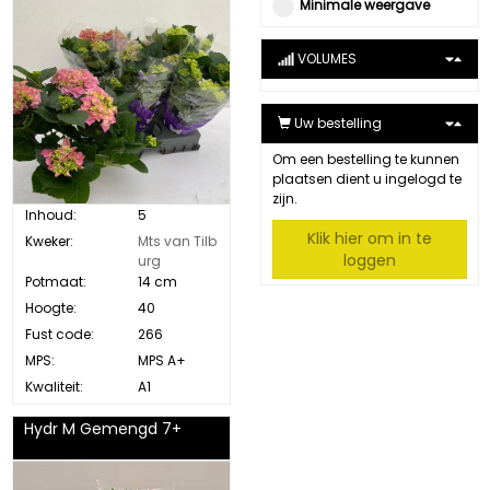
Minimale weergave
VOLUMES
Uw bestelling
Om een bestelling te kunnen
plaatsen dient u ingelogd te
zijn.
Inhoud:
5
Klik hier om in te
Kweker:
Mts van Tilb
loggen
urg
Potmaat:
14 cm
Hoogte:
40
Fust code:
266
MPS:
MPS A+
Kwaliteit:
A1
Hydr M Gemengd 7+