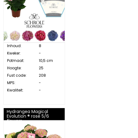
Inhoud:
8
Kweker:
-
Potmaat:
10,5 cm
Hoogte:
25
Fust code:
208
MPS:
-
Kwaliteit:
-
Hydrangea Magical
Evolution ® rose 5/6
flowers