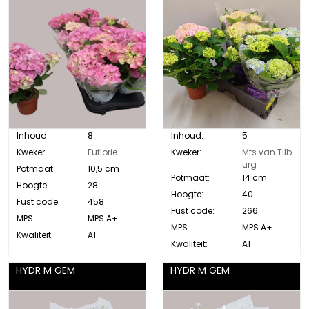
Inhoud:
8
Inhoud:
5
Kweker:
Euflorie
Kweker:
Mts van Tilb
urg
Potmaat:
10,5 cm
Potmaat:
14 cm
Hoogte:
28
Hoogte:
40
Fust code:
458
Fust code:
266
MPS:
MPS A+
MPS:
MPS A+
Kwaliteit:
A1
Kwaliteit:
A1
HYDR M GEM
HYDR M GEM