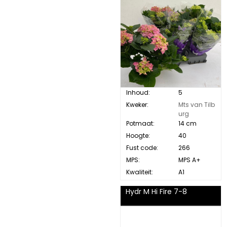
Inhoud:
5
Kweker:
Mts van Tilb
urg
Potmaat:
14 cm
Hoogte:
40
Fust code:
266
MPS:
MPS A+
Kwaliteit:
A1
Hydr M Hi Fire 7-8