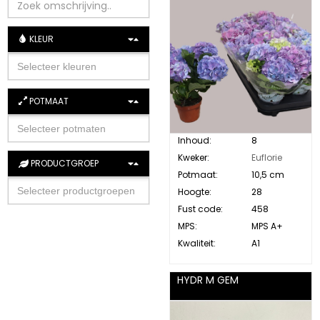
KLEUR
POTMAAT
Inhoud:
8
Kweker:
Euflorie
PRODUCTGROEP
Potmaat:
10,5 cm
Hoogte:
28
Fust code:
458
MPS:
MPS A+
Kwaliteit:
A1
HYDR M GEM