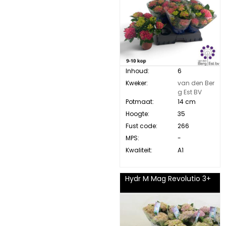
Inhoud:
6
Kweker:
van den Ber
g Est BV
Potmaat:
14 cm
Hoogte:
35
Fust code:
266
MPS:
-
Kwaliteit:
A1
Hydr M Mag Revolutio 3+