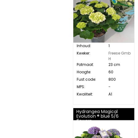
Inhoud:
1
Kweker:
Freese Gmb
H
Potmaat:
23 cm
Hoogte:
60
Fust code:
800
MPS:
-
Kwaliteit:
A1
Hydrangea Magical
Evolution ® blue 5/6
flowers