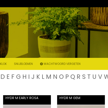
KLOK
SNIJBLOEMEN
WACHTWOORD VERGETEN
D
E
F
G
H
I
J
K
L
M
N
O
P
Q
R
S
T
U
V
HYDR M EARLY ROSA
HYDR M GEM