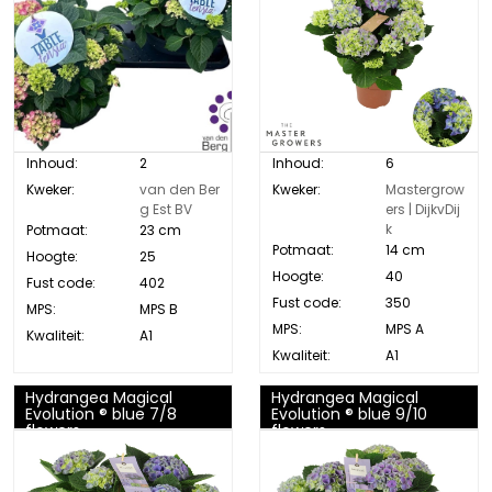
Inhoud:
2
Inhoud:
6
Kweker:
van den Ber
Kweker:
Mastergrow
g Est BV
ers | DijkvDij
k
Potmaat:
23 cm
Potmaat:
14 cm
Hoogte:
25
Hoogte:
40
Fust code:
402
Fust code:
350
MPS:
MPS B
MPS:
MPS A
Kwaliteit:
A1
Kwaliteit:
A1
Hydrangea Magical
Hydrangea Magical
Evolution ® blue 7/8
Evolution ® blue 9/10
flowers
flowers