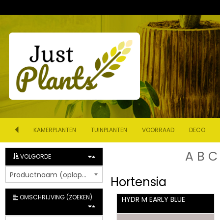
KAMERPLANTEN
TUINPLANTEN
VOORRAAD
DECO
A
B
C
VOLGORDE
Productnaam (oplopend)
Hortensia
OMSCHRIJVING (ZOEKEN)
HYDR M EARLY BLUE