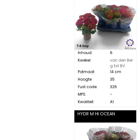
Inhoud:
6
Kweker:
van den Ber
g Est BV
Potmaat:
14 cm
Hoogte:
35
Fust code:
326
MPS:
-
Kwaliteit:
A1
HYDR M HI OCEAN