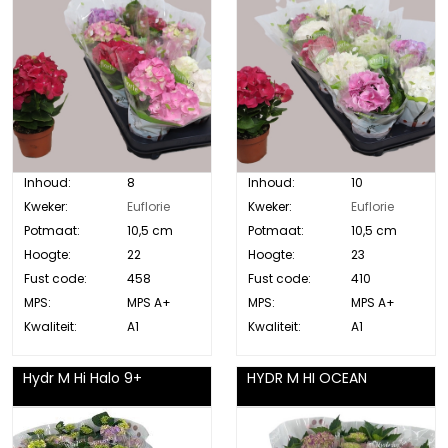
Inhoud:
8
Inhoud:
10
Kweker:
Euflorie
Kweker:
Euflorie
Potmaat:
10,5 cm
Potmaat:
10,5 cm
Hoogte:
22
Hoogte:
23
Fust code:
458
Fust code:
410
MPS:
MPS A+
MPS:
MPS A+
Kwaliteit:
A1
Kwaliteit:
A1
Hydr M Hi Halo 9+
HYDR M HI OCEAN