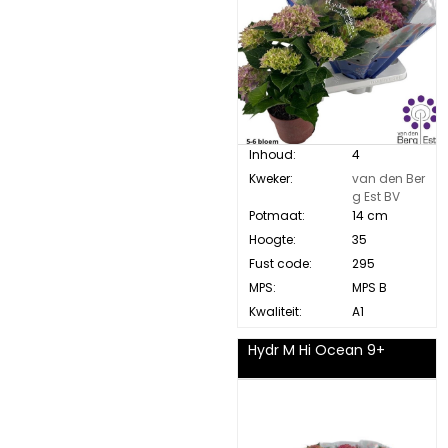
Inhoud:
4
Kweker:
van den Ber
g Est BV
Potmaat:
14 cm
Hoogte:
35
Fust code:
295
MPS:
MPS B
Kwaliteit:
A1
Hydr M Hi Ocean 9+