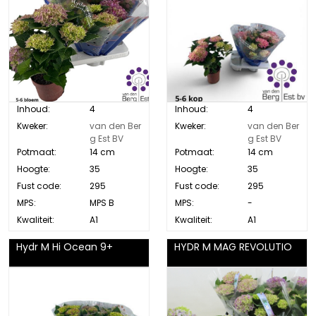
Inhoud:
4
Inhoud:
4
Kweker:
van den Ber
Kweker:
van den Ber
g Est BV
g Est BV
Potmaat:
14 cm
Potmaat:
14 cm
Hoogte:
35
Hoogte:
35
Fust code:
295
Fust code:
295
MPS:
MPS B
MPS:
-
Kwaliteit:
A1
Kwaliteit:
A1
Hydr M Hi Ocean 9+
HYDR M MAG REVOLUTIO