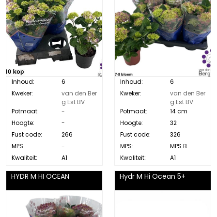
Inhoud:
6
Inhoud:
6
Kweker:
van den Ber
Kweker:
van den Ber
g Est BV
g Est BV
Potmaat:
-
Potmaat:
14 cm
Hoogte:
-
Hoogte:
32
Fust code:
266
Fust code:
326
MPS:
-
MPS:
MPS B
Kwaliteit:
A1
Kwaliteit:
A1
HYDR M HI OCEAN
Hydr M Hi Ocean 5+