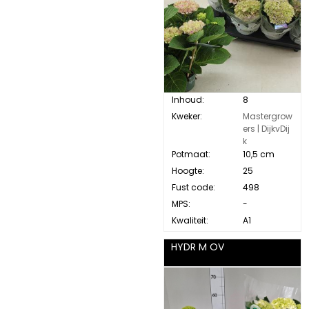
Inhoud:
8
Kweker:
Mastergrow
ers | DijkvDij
k
Potmaat:
10,5 cm
Hoogte:
25
Fust code:
498
MPS:
-
Kwaliteit:
A1
HYDR M OV