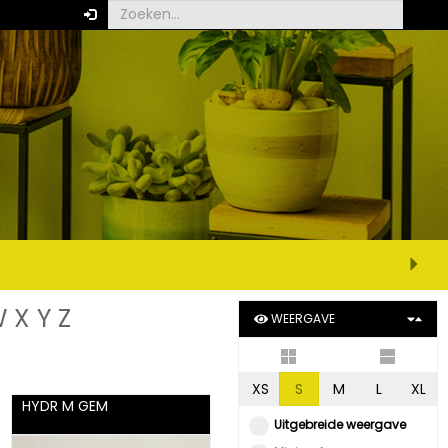
W
X
Y
Z
WEERGAVE
XS
S
M
L
XL
HYDR M GEM
Uitgebreide weergave