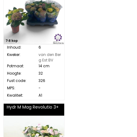
Inhoud:
6
Kweker:
van den Ber
g Est BV
Potmaat:
14 cm
Hoogte:
32
Fust code:
326
MPS:
-
Kwaliteit:
A1
Hydr M Mag Revolutio 3+