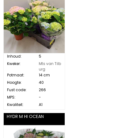
Inhoud:
5
Kweker:
Mts van Tilb
urg
Potmaat:
14 cm
Hoogte:
40
Fust code:
266
MPS:
-
Kwaliteit:
A1
HYDR M HI OCEAN