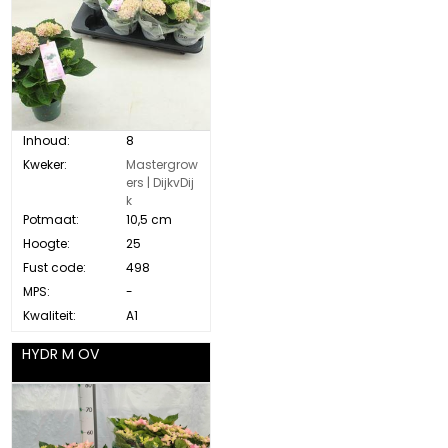
Inhoud:
8
Kweker:
Mastergrow
ers | DijkvDij
k
Potmaat:
10,5 cm
Hoogte:
25
Fust code:
498
MPS:
-
Kwaliteit:
A1
HYDR M OV