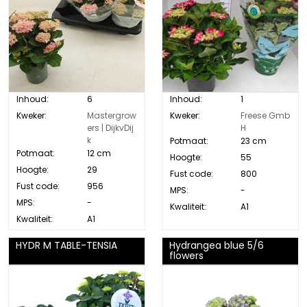
Inhoud:
6
Inhoud:
1
Kweker:
Mastergrow
Kweker:
Freese Gmb
ers | DijkvDij
H
k
Potmaat:
23 cm
Potmaat:
12 cm
Hoogte:
55
Hoogte:
29
Fust code:
800
Fust code:
956
MPS:
-
MPS:
-
Kwaliteit:
A1
Kwaliteit:
A1
HYDR M TABLE-TENSIA
Hydrangea blue 5/6
flowers