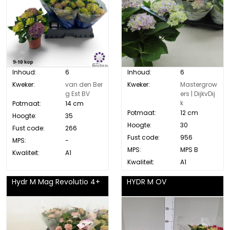
Inhoud:
6
Inhoud:
6
Kweker:
van den Ber
Kweker:
Mastergrow
g Est BV
ers | DijkvDij
k
Potmaat:
14 cm
Potmaat:
12 cm
Hoogte:
35
Hoogte:
30
Fust code:
266
Fust code:
956
MPS:
-
MPS:
MPS B
Kwaliteit:
A1
Kwaliteit:
A1
Hydr M Mag Revolutio 4+
HYDR M OV