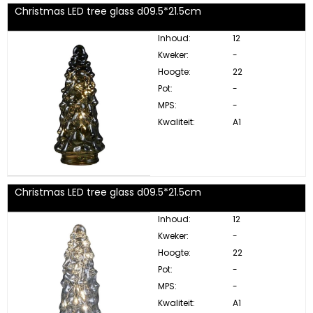
Christmas LED tree glass d09.5*21.5cm
Inhoud:
12
Kweker:
-
Hoogte:
22
Pot:
-
MPS:
-
Kwaliteit:
A1
Christmas LED tree glass d09.5*21.5cm
Inhoud:
12
Kweker:
-
Hoogte:
22
Pot:
-
MPS:
-
Kwaliteit:
A1