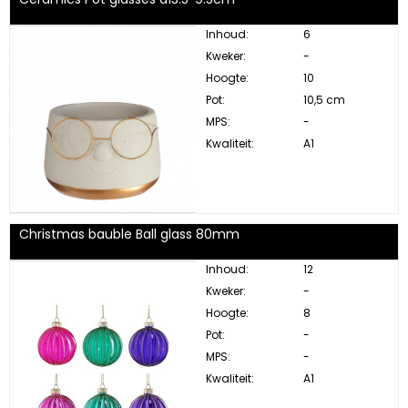
Inhoud:
6
Kweker:
-
Hoogte:
10
Pot:
10,5 cm
MPS:
-
Kwaliteit:
A1
Christmas bauble Ball glass 80mm
Inhoud:
12
Kweker:
-
Hoogte:
8
Pot:
-
MPS:
-
Kwaliteit:
A1