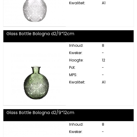
Kwaliteit:
A1
Glass Bottle Bologna d2/9*12cm
Inhoud:
8
Kweker:
-
Hoogte:
12
Pot:
-
MPS:
-
Kwaliteit:
A1
Glass Bottle Bologna d2/9*12cm
Inhoud:
8
Kweker:
-