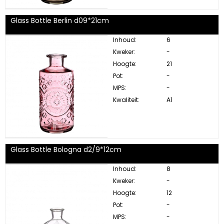
Glass Bottle Berlin d09*21cm
Inhoud:
6
Kweker:
-
Hoogte:
21
Pot:
-
MPS:
-
Kwaliteit:
A1
Glass Bottle Bologna d2/9*12cm
Inhoud:
8
Kweker:
-
Hoogte:
12
Pot:
-
MPS:
-