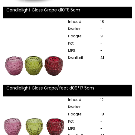
Candlelight Glass Grape d10*8.5cm
Inhoud:
18
Kweker:
-
Hoogte:
9
Pot:
-
MPS:
-
Kwaliteit:
A1
Candlelight Glass Grape/feet d09*17.5cm
Inhoud:
12
Kweker:
-
Hoogte:
18
Pot:
-
MPS:
-