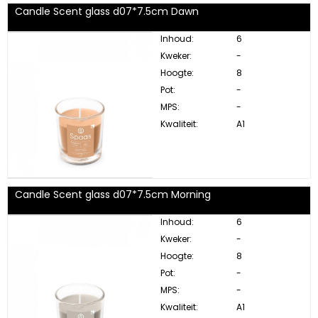
Candle Scent glass d07*7.5cm Dawn
Inhoud:
6
Kweker:
-
Hoogte:
8
Pot:
-
MPS:
-
Kwaliteit:
A1
Candle Scent glass d07*7.5cm Morning
Inhoud:
6
Kweker:
-
Hoogte:
8
Pot:
-
MPS:
-
Kwaliteit:
A1