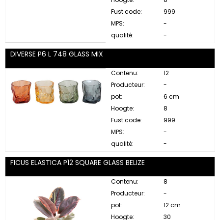
Fust code:
999
MPS:
-
qualité:
-
DIVERSE P6 L 748 GLASS MIX
Contenu:
12
Producteur:
-
pot:
6 cm
Hoogte:
8
Fust code:
999
MPS:
-
qualité:
-
FICUS ELASTICA P12 SQUARE GLASS BELIZE
Contenu:
8
Producteur:
-
pot:
12 cm
Hoogte:
30