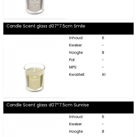
Candle Scent glass d07*7.5cm Smile
Inhoud:
6
Kweker:
-
Hoogte:
8
Pot:
-
MPS:
-
Kwaliteit:
A1
Candle Scent glass d07*7.5cm Sunrise
Inhoud:
6
Kweker:
-
Hoogte:
8