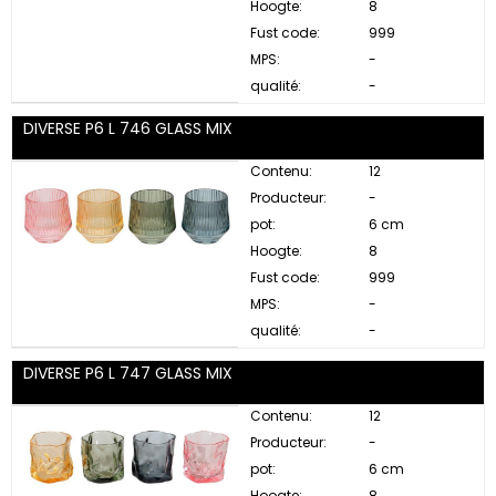
Hoogte:
8
Fust code:
999
MPS:
-
qualité:
-
DIVERSE P6 L 746 GLASS MIX
Contenu:
12
Producteur:
-
pot:
6 cm
Hoogte:
8
Fust code:
999
MPS:
-
qualité:
-
DIVERSE P6 L 747 GLASS MIX
Contenu:
12
Producteur:
-
pot:
6 cm
Hoogte:
8