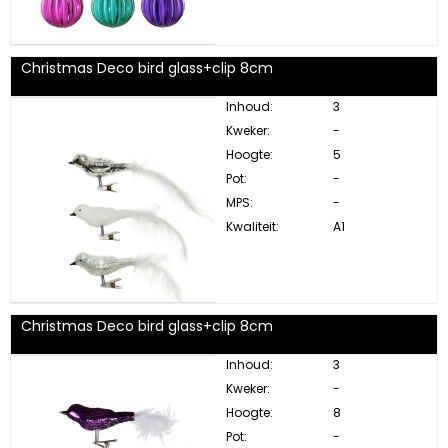
Christmas Deco bird glass+clip 8cm
Inhoud:
3
Kweker:
-
Hoogte:
5
Pot:
-
MPS:
-
Kwaliteit:
A1
Christmas Deco bird glass+clip 8cm
Inhoud:
3
Kweker:
-
Hoogte:
8
Pot:
-