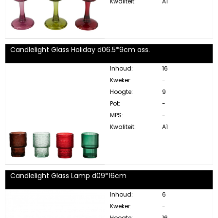
Kwaliteit:
A1
Candlelight Glass Holiday d06.5*9cm ass.
Inhoud:
16
Kweker:
-
Hoogte:
9
Pot:
-
MPS:
-
Kwaliteit:
A1
Candlelight Glass Lamp d09*16cm
Inhoud:
6
Kweker:
-
Hoogte:
16