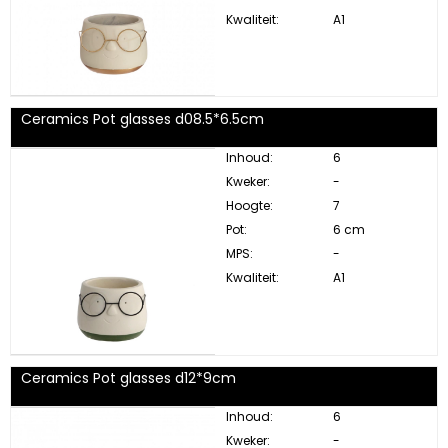
Kwaliteit:
A1
Ceramics Pot glasses d08.5*6.5cm
Inhoud:
6
Kweker:
-
Hoogte:
7
Pot:
6 cm
MPS:
-
Kwaliteit:
A1
Ceramics Pot glasses d12*9cm
Inhoud:
6
Kweker:
-