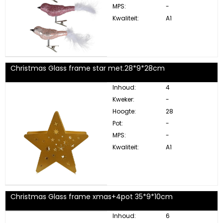
MPS:
-
Kwaliteit:
A1
Christmas Glass frame star met.28*9*28cm
Inhoud:
4
Kweker:
-
Hoogte:
28
Pot:
-
MPS:
-
Kwaliteit:
A1
Christmas Glass frame xmas+4pot 35*9*10cm
Inhoud:
6