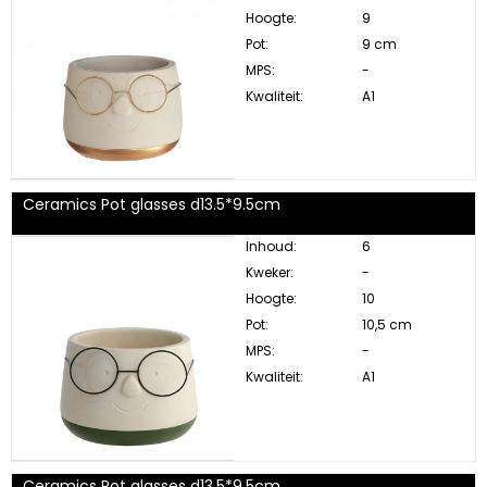
Hoogte:
9
Pot:
9 cm
MPS:
-
Kwaliteit:
A1
Ceramics Pot glasses d13.5*9.5cm
Inhoud:
6
Kweker:
-
Hoogte:
10
Pot:
10,5 cm
MPS:
-
Kwaliteit:
A1
Ceramics Pot glasses d13.5*9.5cm