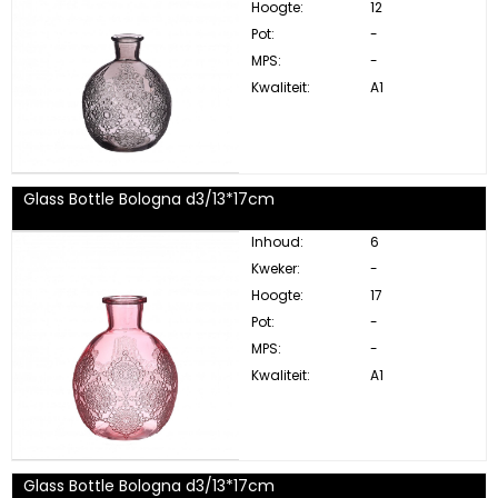
Hoogte:
12
Pot:
-
MPS:
-
Kwaliteit:
A1
Glass Bottle Bologna d3/13*17cm
Inhoud:
6
Kweker:
-
Hoogte:
17
Pot:
-
MPS:
-
Kwaliteit:
A1
Glass Bottle Bologna d3/13*17cm