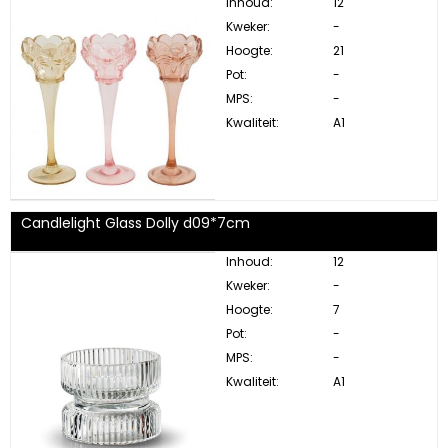
Inhoud:
12
Kweker:
-
Hoogte:
21
Pot:
-
MPS:
-
Kwaliteit:
A1
Candlelight Glass Dolly d09*7cm
Inhoud:
12
Kweker:
-
Hoogte:
7
Pot:
-
MPS:
-
Kwaliteit:
A1