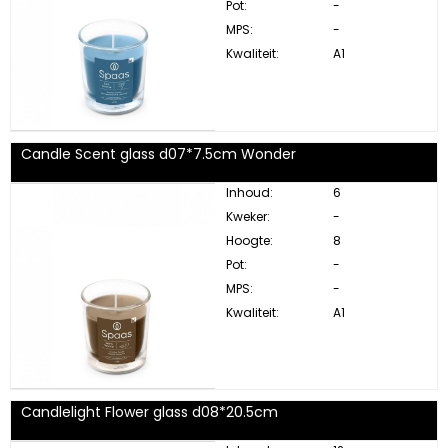
Pot:
-
MPS:
-
Kwaliteit:
A1
Candle Scent glass d07*7.5cm Wonder
Inhoud:
6
Kweker:
-
Hoogte:
8
Pot:
-
MPS:
-
Kwaliteit:
A1
Candlelight Flower glass d08*20.5cm