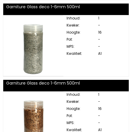
Garniture Glass deco 1-6mm 500ml
Inhoud:
1
Kweker:
-
Hoogte:
16
Pot:
-
MPS:
-
Kwaliteit:
A1
Garniture Glass deco 1-6mm 500ml
Inhoud:
1
Kweker:
-
Hoogte:
16
Pot:
-
MPS:
-
Kwaliteit:
A1