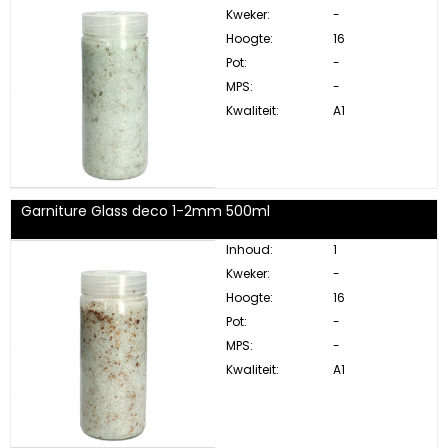
Kweker:
-
Hoogte:
16
Pot:
-
MPS:
-
Kwaliteit:
A1
Garniture Glass deco 1-2mm 500ml
Inhoud:
1
Kweker:
-
Hoogte:
16
Pot:
-
MPS:
-
Kwaliteit:
A1