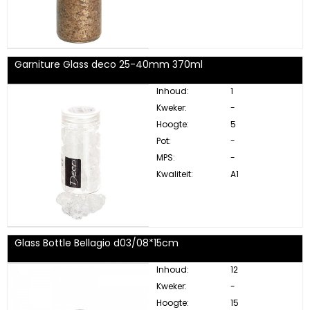
Garniture Glass deco 25-40mm 370ml
Inhoud:
1
Kweker:
-
Hoogte:
5
Pot:
-
MPS:
-
Kwaliteit:
A1
Glass Bottle Bellagio d03/08*15cm
Inhoud:
12
Kweker:
-
Hoogte:
15