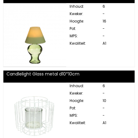
Inhoud:
6
Kweker:
-
Hoogte:
16
Pot:
-
MPS:
-
Kwaliteit:
A1
Candlelight Glass metal d10*10cm
Inhoud:
6
Kweker:
-
Hoogte:
10
Pot:
-
MPS:
-
Kwaliteit:
A1