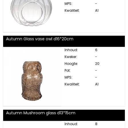
MPS:
-
Kwaliteit:
A1
Autumn Glass vase owl d16*20cm
Inhoud:
6
Kweker:
-
Hoogte:
20
Pot:
-
MPS:
-
Kwaliteit:
A1
Autumn Mushroom glass d13*15cm
Inhoud:
8