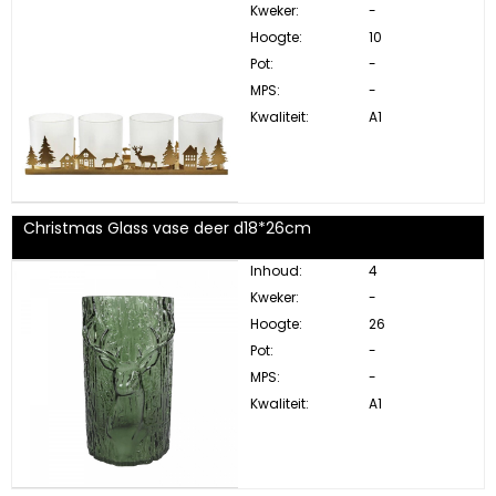
Kweker:
-
Hoogte:
10
Pot:
-
MPS:
-
Kwaliteit:
A1
Christmas Glass vase deer d18*26cm
Inhoud:
4
Kweker:
-
Hoogte:
26
Pot:
-
MPS:
-
Kwaliteit:
A1