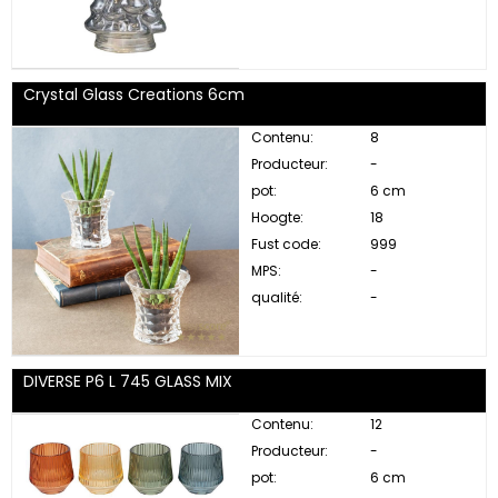
Crystal Glass Creations 6cm
Contenu:
8
Producteur:
-
pot:
6 cm
Hoogte:
18
Fust code:
999
MPS:
-
qualité:
-
DIVERSE P6 L 745 GLASS MIX
Contenu:
12
Producteur:
-
pot:
6 cm