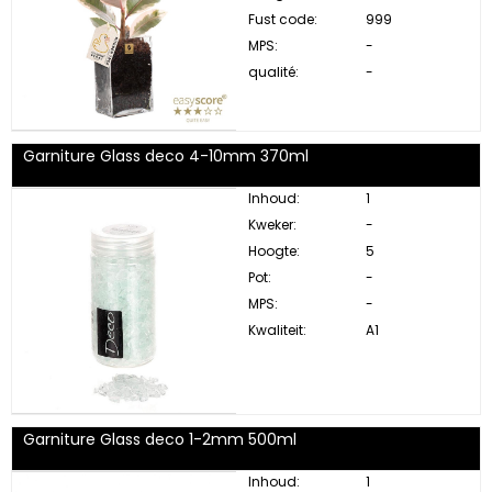
Fust code:
999
MPS:
-
qualité:
-
Garniture Glass deco 4-10mm 370ml
Inhoud:
1
Kweker:
-
Hoogte:
5
Pot:
-
MPS:
-
Kwaliteit:
A1
Garniture Glass deco 1-2mm 500ml
Inhoud:
1