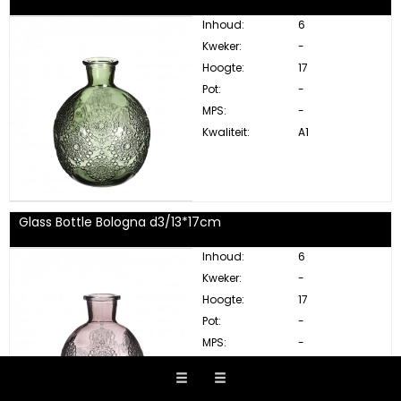
Inhoud:
6
Kweker:
-
Hoogte:
17
Pot:
-
MPS:
-
Kwaliteit:
A1
Glass Bottle Bologna d3/13*17cm
Inhoud:
6
Kweker:
-
Hoogte:
17
Pot:
-
MPS:
-
Kwaliteit:
A1