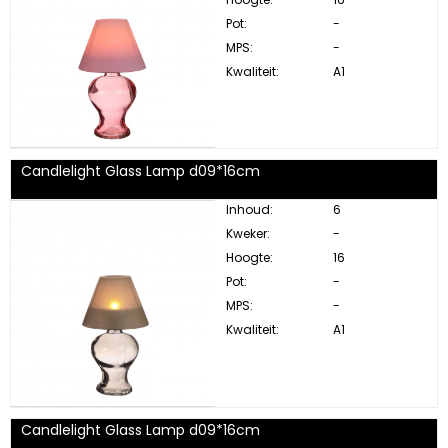
Pot:
-
MPS:
-
Kwaliteit:
A1
Candlelight Glass Lamp d09*16cm
Inhoud:
6
Kweker:
-
Hoogte:
16
Pot:
-
MPS:
-
Kwaliteit:
A1
Candlelight Glass Lamp d09*16cm