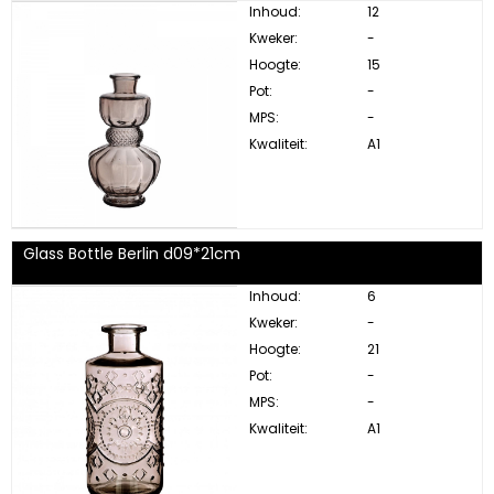
Inhoud:
12
Kweker:
-
Hoogte:
15
Pot:
-
MPS:
-
Kwaliteit:
A1
Glass Bottle Berlin d09*21cm
Inhoud:
6
Kweker:
-
Hoogte:
21
Pot:
-
MPS:
-
Kwaliteit:
A1