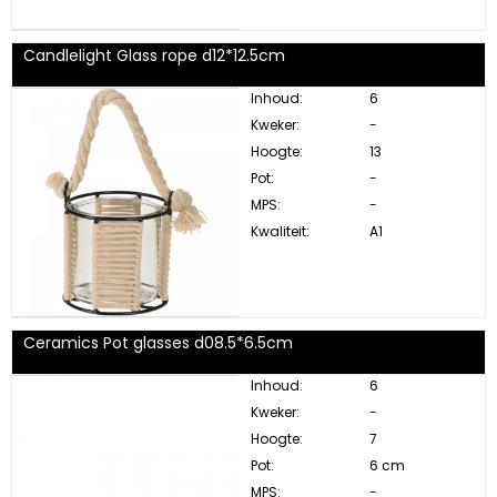
Candlelight Glass rope d12*12.5cm
Inhoud:
6
Kweker:
-
Hoogte:
13
Pot:
-
MPS:
-
Kwaliteit:
A1
Ceramics Pot glasses d08.5*6.5cm
Inhoud:
6
Kweker:
-
Hoogte:
7
Pot:
6 cm
MPS:
-