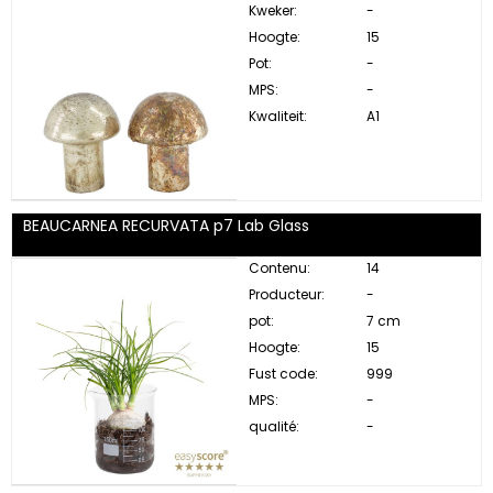
Kweker:
-
Hoogte:
15
Pot:
-
MPS:
-
Kwaliteit:
A1
BEAUCARNEA RECURVATA p7 Lab Glass
Contenu:
14
Producteur:
-
pot:
7 cm
Hoogte:
15
Fust code:
999
MPS:
-
qualité:
-